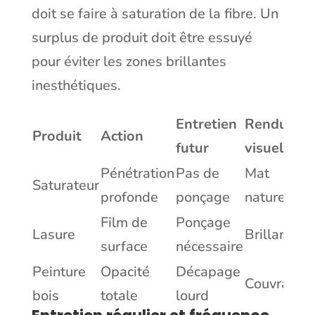
doit se faire à saturation de la fibre. Un
surplus de produit doit être essuyé
pour éviter les zones brillantes
inesthétiques.
Entretien
Rendu
Produit
Action
futur
visuel
Pénétration
Pas de
Mat
Saturateur
profonde
ponçage
naturel
Film de
Ponçage
Lasure
Brillant
surface
nécessaire
Peinture
Opacité
Décapage
Couvrant
bois
totale
lourd